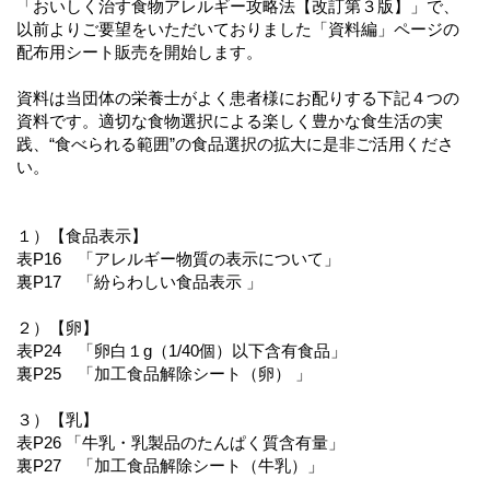
「おいしく治す食物アレルギー攻略法【改訂第３版】」で、
以前よりご要望をいただいておりました「資料編」ページの
配布用シート販売を開始します。
資料は当団体の栄養士がよく患者様にお配りする下記４つの
資料です。適切な食物選択による楽しく豊かな食生活の実
践、“食べられる範囲”の食品選択の拡大に是非ご活用くださ
い。
１）【食品表示】
表P16 「アレルギー物質の表示について」
裏P17 「紛らわしい食品表示 」
２）【卵】
表P24 「卵白１g（1/40個）以下含有食品」
裏P25 「加工食品解除シート（卵） 」
３）【乳】
表P26 「牛乳・乳製品のたんぱく質含有量」
裏P27 「加工食品解除シート（牛乳）」