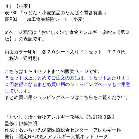
４）【小麦】
表P30 「うどん・小麦製品のたんぱく質含有量 」
裏P31 「加工食品解除シート（小麦）」
※ページ表記は「おいしく治す食物アレルギー攻略法【第３
版】」の表記です。
両面カラー印刷 各２０シート入り／１セット ７７０円
（税込・送料別）
こちらは１〜４セットまでの販売ページです。
５セット以上まとめてご注文の方には、１セットあたり１１
０円お得になるまとめ買い用のショッピングページもご用意
しています。
まとめ買い用ショッピングページは
こちら
をご覧ください。
「おいしく治す食物アレルギー攻略法【改訂第３版】」
監修：伊藤浩明
作成：あいち小児保健医療総合センター アレルギー科
発行：認定NPO法人アレルギー支援ネットワーク