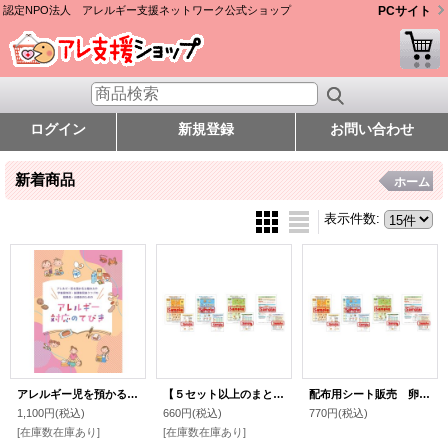
認定NPO法人 アレルギー支援ネットワーク公式ショップ
PCサイト
ログイン
新規登録
お問い合わせ
新着商品
ホーム
表示件数
:
アレルギー児を預かる立場の方や学童保育所・放課後児童クラブの指導員・支援員のためのアレルギー対応のてびき
【５セット以上のまとめ買いでお得！】配布用シート販売 卵・牛乳・小麦の加工食品解除シート、アレルギー表示シート （1セット20シート入り）
配布用シート販売 卵・牛乳・小麦の加工食品解除シート、アレルギー表示シート （1セット20シート入り）「おいしく治す食物アレルギー攻略法【改訂第３版】」より
1,100円
(税込)
660円
(税込)
770円
(税込)
[在庫数在庫あり]
[在庫数在庫あり]