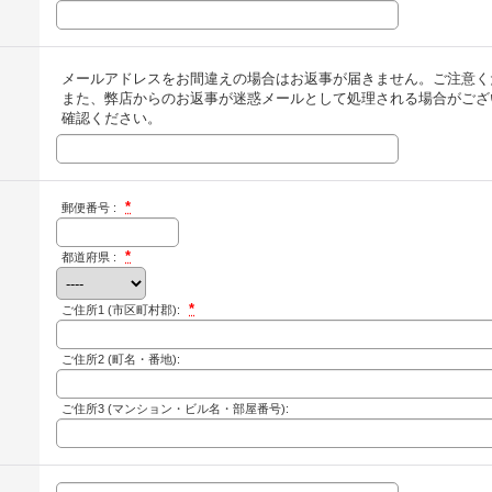
メールアドレスをお間違えの場合はお返事が届きません。ご注意く
また、弊店からのお返事が迷惑メールとして処理される場合がござ
確認ください。
*
郵便番号 :
*
都道府県 :
*
ご住所1
(市区町村郡):
ご住所2
(町名・番地):
ご住所3
(マンション・ビル名・部屋番号):