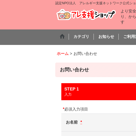
認定NPO法人 アレルギー支援ネットワーク公式シ
より安
り、か
す
カテゴリ
お知らせ
ご利用
ホーム
>
お問い合わせ
お問い合わせ
STEP 1
入力
*
必須入力項目
お名前
*