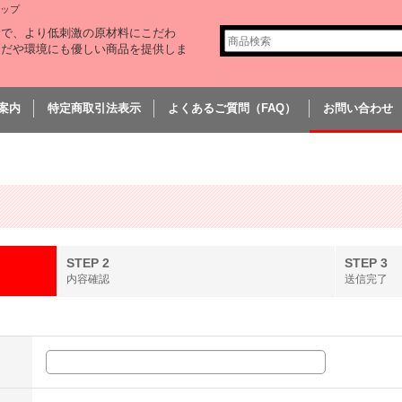
ョップ
全で、より低刺激の原材料にこだわ
らだや環境にも優しい商品を提供しま
案内
特定商取引法表示
よくあるご質問（FAQ）
お問い合わせ
STEP 2
STEP 3
内容確認
送信完了